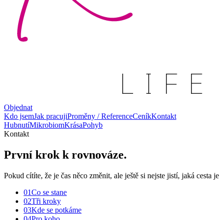
Objednat
Kdo jsem
Jak pracuji
Proměny / Reference
Ceník
Kontakt
Hubnutí
Mikrobiom
Krása
Pohyb
Kontakt
První krok k rovnováze.
Pokud cítíte, že je čas něco změnit, ale ještě si nejste jistí, jaká cesta 
01
Co se stane
02
Tři kroky
03
Kde se potkáme
04
Pro koho