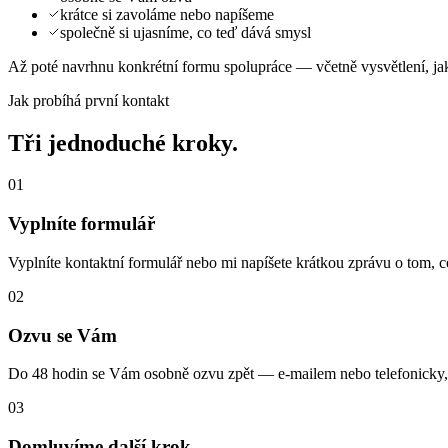
krátce si zavoláme nebo napíšeme
společně si ujasníme, co teď dává smysl
Až poté navrhnu konkrétní formu spolupráce — včetně vysvětlení, jak 
Jak probíhá první kontakt
Tři jednoduché kroky.
01
Vyplníte formulář
Vyplníte kontaktní formulář nebo mi napíšete krátkou zprávu o tom, co
02
Ozvu se Vám
Do 48 hodin se Vám osobně ozvu zpět — e‑mailem nebo telefonicky,
03
Domluvíme další krok